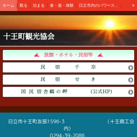
»
ホーム
觀る
泊まる
食・遊・体験
日立市内のパワースポット
土産・地酒・ゴルフ
交通・公共施設・医療関係
新着情報
観光協会会員
アクセス
十王町観光協会
🌊 旅館・ホテル・民宿等 🌊
民 宿 千 奈
民 宿 せ き
国 民 宿 舎 鵜 の 岬 （公式HP）
日立市十王町友部1596-3 （十王商工会
内）
0294-39-2086