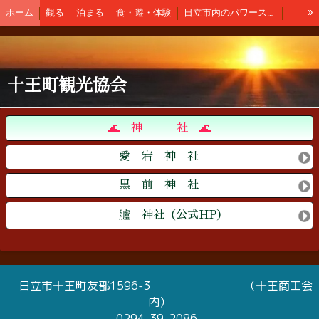
»
ホーム
觀る
泊まる
食・遊・体験
日立市内のパワースポット
土産・地酒・ゴルフ
交通・公共施設・医療関係
新着情報
観光協会会員
アクセス
十王町観光協会
🌊 神 社 🌊
愛 宕 神 社
黒 前 神 社
艫 神社（公式HP）
日立市十王町友部1596-3 （十王商工会
内）
0294-39-2086